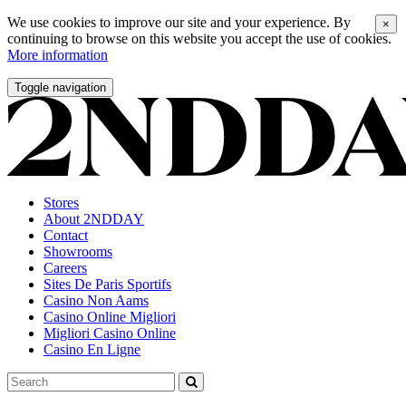
We use cookies to improve our site and your experience. By
×
continuing to browse on this website you accept the use of cookies.
More information
Toggle navigation
Stores
About 2NDDAY
Contact
Showrooms
Careers
Sites De Paris Sportifs
Casino Non Aams
Casino Online Migliori
Migliori Casino Online
Casino En Ligne