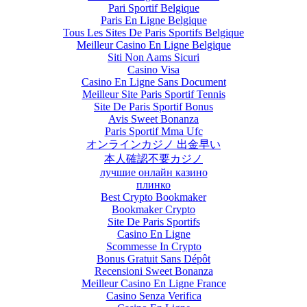
Pari Sportif Belgique
Paris En Ligne Belgique
Tous Les Sites De Paris Sportifs Belgique
Meilleur Casino En Ligne Belgique
Siti Non Aams Sicuri
Casino Visa
Casino En Ligne Sans Document
Meilleur Site Paris Sportif Tennis
Site De Paris Sportif Bonus
Avis Sweet Bonanza
Paris Sportif Mma Ufc
オンラインカジノ 出金早い
本人確認不要カジノ
лучшие онлайн казино
плинко
Best Crypto Bookmaker
Bookmaker Crypto
Site De Paris Sportifs
Casino En Ligne
Scommesse In Crypto
Bonus Gratuit Sans Dépôt
Recensioni Sweet Bonanza
Meilleur Casino En Ligne France
Casino Senza Verifica