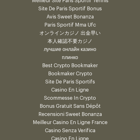
Meilleur Site Paris Sportif Tennis
Site De Paris Sportif Bonus
Avis Sweet Bonanza
Paris Sportif Mma Ufc
オンラインカジノ 出金早い
本人確認不要カジノ
лучшие онлайн казино
плинко
Best Crypto Bookmaker
Bookmaker Crypto
Site De Paris Sportifs
Casino En Ligne
Scommesse In Crypto
Bonus Gratuit Sans Dépôt
Recensioni Sweet Bonanza
Meilleur Casino En Ligne France
Casino Senza Verifica
Casino En Ligne