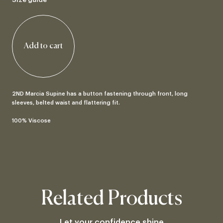
Add to cart
2ND Marcia Supine has a button fastening through front, long
sleeves, belted waist and flattering fit.
100% Viscose
Related Products
Let your confidence shine