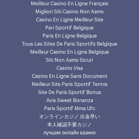
Meilleur Casino En Ligne Français
Migliori Siti Casino Non Aams
Casino En Ligne Meilleur Site
Pari Sportif Belgique
Paris En Ligne Belgique
Tous Les Sites De Paris Sportifs Belgique
Meilleur Casino En Ligne Belgique
Siti Non Aams Sicuri
Casino Visa
Casino En Ligne Sans Document
Meilleur Site Paris Sportif Tennis
Site De Paris Sportif Bonus
Avis Sweet Bonanza
Paris Sportif Mma Ufc
オンラインカジノ 出金早い
本人確認不要カジノ
лучшие онлайн казино