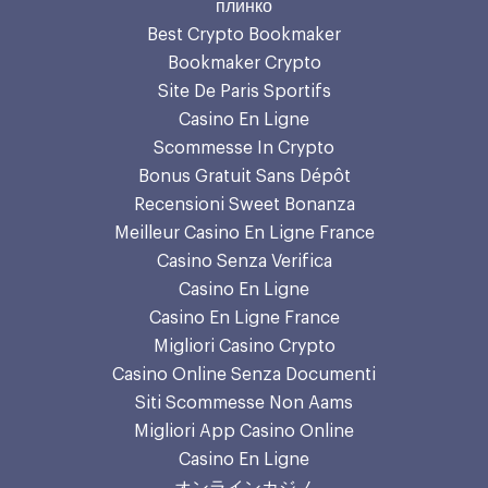
плинко
Best Crypto Bookmaker
Bookmaker Crypto
Site De Paris Sportifs
Casino En Ligne
Scommesse In Crypto
Bonus Gratuit Sans Dépôt
Recensioni Sweet Bonanza
Meilleur Casino En Ligne France
Casino Senza Verifica
Casino En Ligne
Casino En Ligne France
Migliori Casino Crypto
Casino Online Senza Documenti
Siti Scommesse Non Aams
Migliori App Casino Online
Casino En Ligne