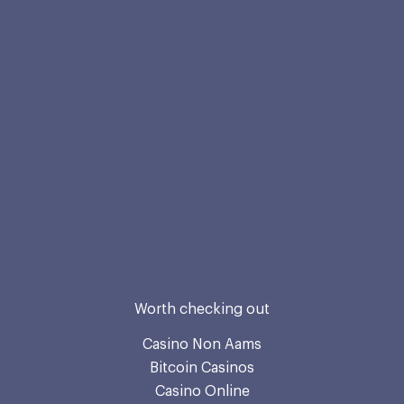
Worth checking out
Casino Non Aams
Bitcoin Casinos
Casino Online