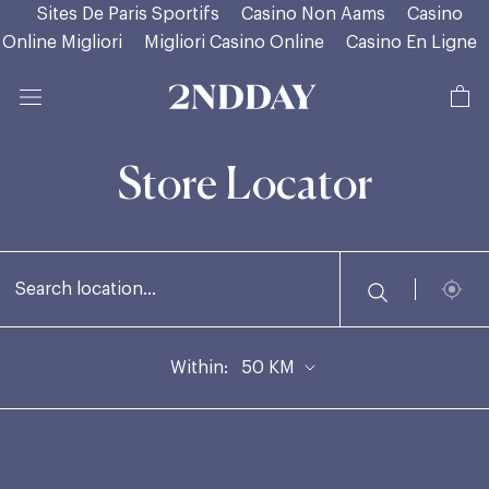
Sites De Paris Sportifs
Casino Non Aams
Casino
Online Migliori
Migliori Casino Online
Casino En Ligne
Skip
to
content
Store Locator
Within: