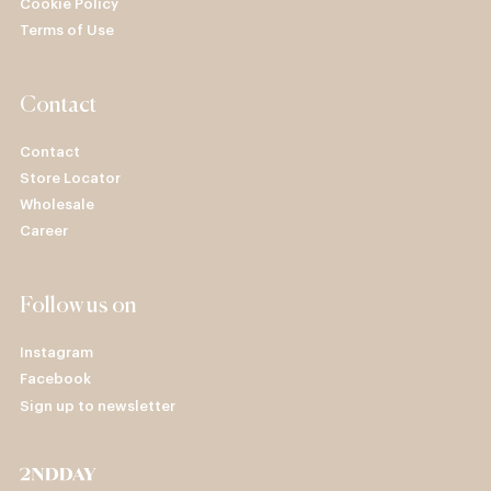
Cookie Policy
Terms of Use
Contact
Contact
Store Locator
Wholesale
Career
Follow us on
Instagram
Facebook
Sign up to newsletter