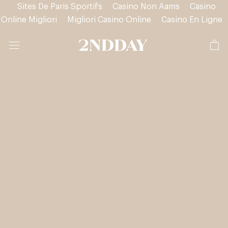
Sites De Paris Sportifs
Casino Non Aams
Casino
Online Migliori
Migliori Casino Online
Casino En Ligne
Skip
to
content