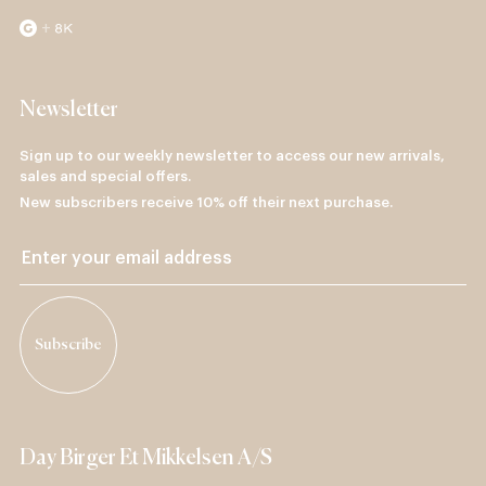
+
Newsletter
Sign up to our weekly newsletter to access our new arrivals,
sales and special offers.
New subscribers receive 10% off their next purchase.
Subscribe
Day Birger Et Mikkelsen A/S