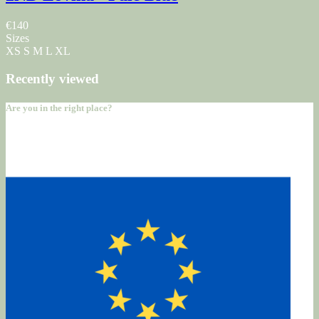
€140
Sizes
XS
S
M
L
XL
Recently viewed
Are you in the right place?