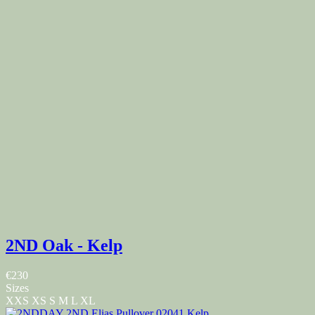
2ND Oak - Kelp
€230
Sizes
XXS
XS
S
M
L
XL