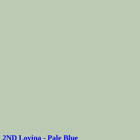
2ND Lovina - Pale Blue