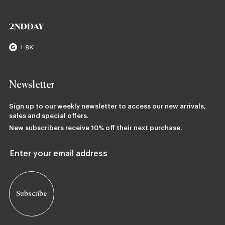
+
Newsletter
Sign up to our weekly newsletter to access our new arrivals,
sales and special offers.
New subscribers receive 10% off their next purchase.
Subscribe