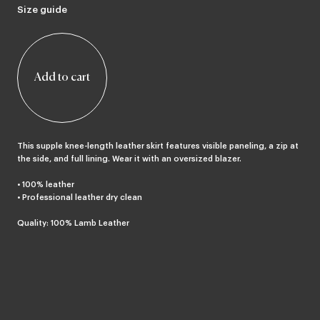
Size guide
Add to cart
This supple knee-length leather skirt features visible paneling, a zip at
the side, and full lining. Wear it with an oversized blazer.
• 100% leather
• Professional leather dry clean
Quality: 100% Lamb Leather