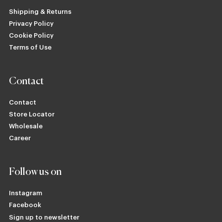
Shipping & Returns
Privacy Policy
Cookie Policy
Terms of Use
Contact
Contact
Store Locator
Wholesale
Career
Follow us on
Instagram
Facebook
Sign up to newsletter