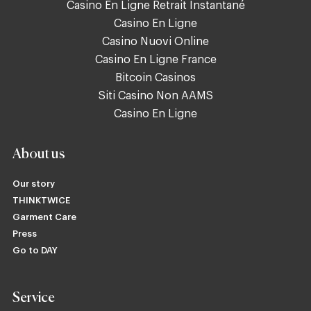
Casino En Ligne Retrait Instantané
Casino En Ligne
Casino Nuovi Online
Casino En Ligne France
Bitcoin Casinos
Siti Casino Non AAMS
Casino En Ligne
About us
Our story
THINKTWICE
Garment Care
Press
Go to DAY
Service