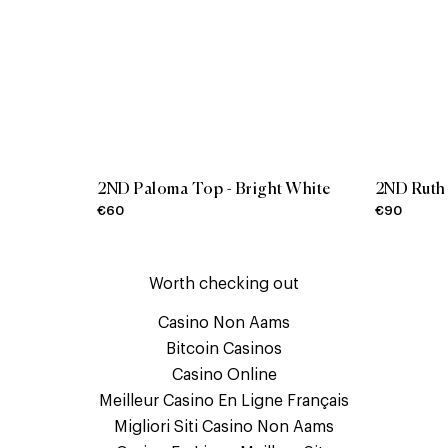
2ND Paloma Top - Bright White
2ND Ruth 
€60
€90
Worth checking out
Casino Non Aams
Bitcoin Casinos
Casino Online
Meilleur Casino En Ligne Français
Migliori Siti Casino Non Aams