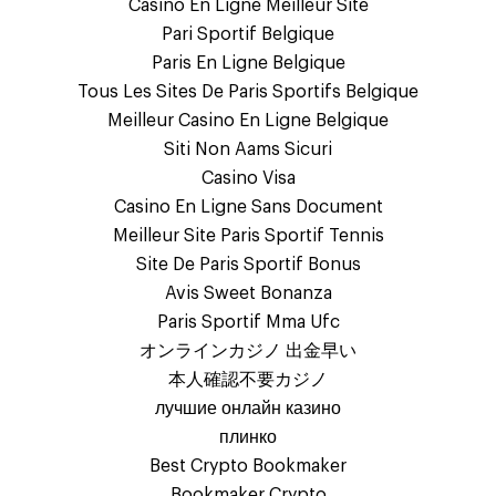
Casino En Ligne Meilleur Site
Pari Sportif Belgique
Paris En Ligne Belgique
Tous Les Sites De Paris Sportifs Belgique
Meilleur Casino En Ligne Belgique
Siti Non Aams Sicuri
Casino Visa
Casino En Ligne Sans Document
Meilleur Site Paris Sportif Tennis
Site De Paris Sportif Bonus
Avis Sweet Bonanza
Paris Sportif Mma Ufc
オンラインカジノ 出金早い
本人確認不要カジノ
лучшие онлайн казино
плинко
Best Crypto Bookmaker
Bookmaker Crypto