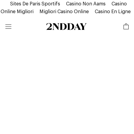
Sites De Paris Sportifs
Casino Non Aams
Casino
Online Migliori
Migliori Casino Online
Casino En Ligne
Skip
to
content