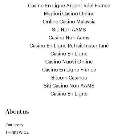
Casino En Ligne Argent Réel France
Migliori Casino Online
Online Casino Malaysia
Siti Non AAMS
Casino Non Aams
Casino En Ligne Retrait Instantané
Casino En Ligne
Casino Nuovi Online
Casino En Ligne France
Bitcoin Casinos
Siti Casino Non AAMS
Casino En Ligne
About us
Our story
THINKTWICE