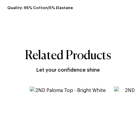
Quality: 95% Cotton/5% Elastane
Related Products
Let your confidence shine