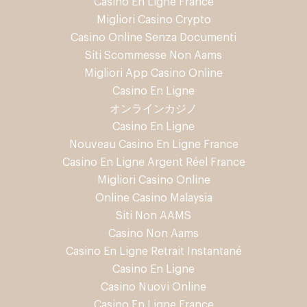
Casino En Ligne France
Migliori Casino Crypto
Casino Online Senza Documenti
Siti Scommesse Non Aams
Migliori App Casino Online
Casino En Ligne
オンラインカジノ
Casino En Ligne
Nouveau Casino En Ligne France
Casino En Ligne Argent Réel France
Migliori Casino Online
Online Casino Malaysia
Siti Non AAMS
Casino Non Aams
Casino En Ligne Retrait Instantané
Casino En Ligne
Casino Nuovi Online
Casino En Ligne France