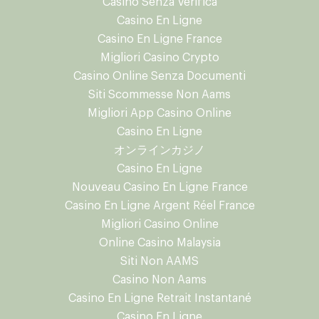
Casino Senza Verifica
Casino En Ligne
Casino En Ligne France
Migliori Casino Crypto
Casino Online Senza Documenti
Siti Scommesse Non Aams
Migliori App Casino Online
Casino En Ligne
オンラインカジノ
Casino En Ligne
Nouveau Casino En Ligne France
Casino En Ligne Argent Réel France
Migliori Casino Online
Online Casino Malaysia
Siti Non AAMS
Casino Non Aams
Casino En Ligne Retrait Instantané
Casino En Ligne