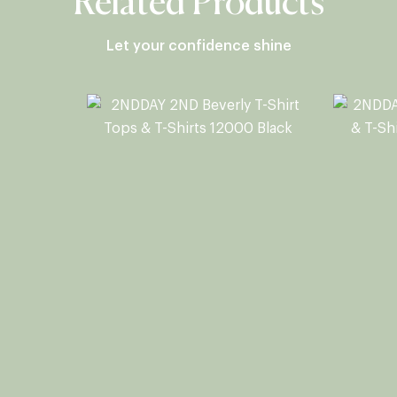
Related Products
Let your confidence shine