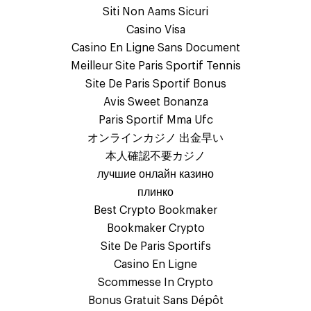
Siti Non Aams Sicuri
Casino Visa
Casino En Ligne Sans Document
Meilleur Site Paris Sportif Tennis
Site De Paris Sportif Bonus
Avis Sweet Bonanza
Paris Sportif Mma Ufc
オンラインカジノ 出金早い
本人確認不要カジノ
лучшие онлайн казино
плинко
Best Crypto Bookmaker
Bookmaker Crypto
Site De Paris Sportifs
Casino En Ligne
Scommesse In Crypto
Bonus Gratuit Sans Dépôt