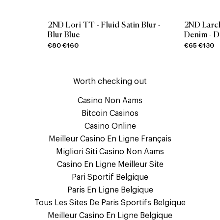
2ND Lori TT - Fluid Satin Blur -
2ND Larc
Blur Blue
Denim - 
€80
€160
€65
€130
Worth checking out
Casino Non Aams
Bitcoin Casinos
Casino Online
Meilleur Casino En Ligne Français
Migliori Siti Casino Non Aams
Casino En Ligne Meilleur Site
Pari Sportif Belgique
Paris En Ligne Belgique
Tous Les Sites De Paris Sportifs Belgique
Meilleur Casino En Ligne Belgique