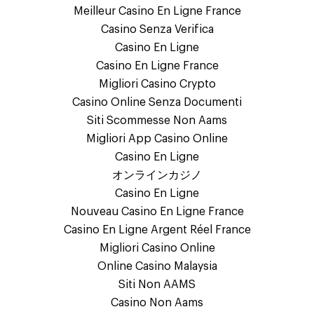
Meilleur Casino En Ligne France
Casino Senza Verifica
Casino En Ligne
Casino En Ligne France
Migliori Casino Crypto
Casino Online Senza Documenti
Siti Scommesse Non Aams
Migliori App Casino Online
Casino En Ligne
オンラインカジノ
Casino En Ligne
Nouveau Casino En Ligne France
Casino En Ligne Argent Réel France
Migliori Casino Online
Online Casino Malaysia
Siti Non AAMS
Casino Non Aams