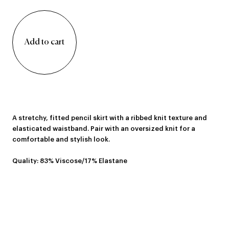
Add to cart
A stretchy, fitted pencil skirt with a ribbed knit texture and
elasticated waistband. Pair with an oversized knit for a
comfortable and stylish look.
Quality: 83% Viscose/17% Elastane