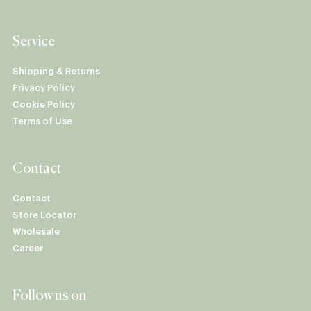
Service
Shipping & Returns
Privacy Policy
Cookie Policy
Terms of Use
Contact
Contact
Store Locator
Wholesale
Career
Follow us on