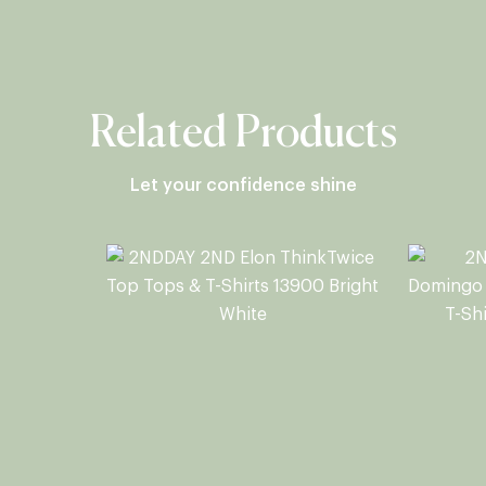
Related Products
Let your confidence shine