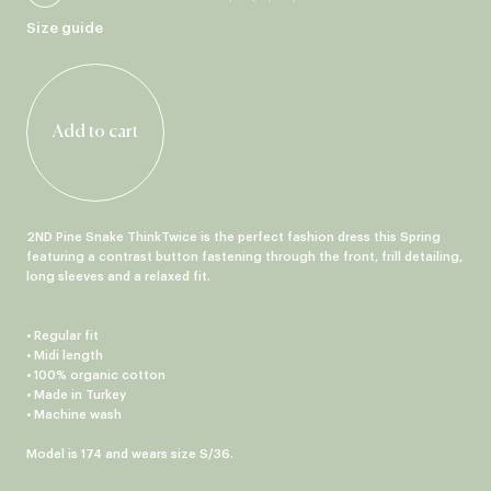
Size guide
Add to cart
2ND Pine Snake ThinkTwice is the perfect fashion dress this Spring
featuring a contrast button fastening through the front, frill detailing,
long sleeves and a relaxed fit.
• Regular fit
• Midi length
• 100% organic cotton
• Made in Turkey
• Machine wash
Model is 174 and wears size S/36.