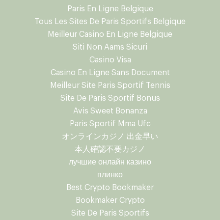
Paris En Ligne Belgique
Tous Les Sites De Paris Sportifs Belgique
Meilleur Casino En Ligne Belgique
Siti Non Aams Sicuri
Casino Visa
Casino En Ligne Sans Document
Meilleur Site Paris Sportif Tennis
Site De Paris Sportif Bonus
Avis Sweet Bonanza
Paris Sportif Mma Ufc
オンラインカジノ 出金早い
本人確認不要カジノ
лучшие онлайн казино
плинко
Best Crypto Bookmaker
Bookmaker Crypto
Site De Paris Sportifs