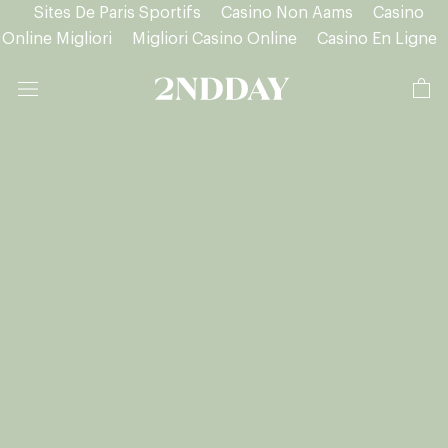
Sites De Paris Sportifs
Casino Non Aams
Casino
Online Migliori
Migliori Casino Online
Casino En Ligne
Skip
to
content