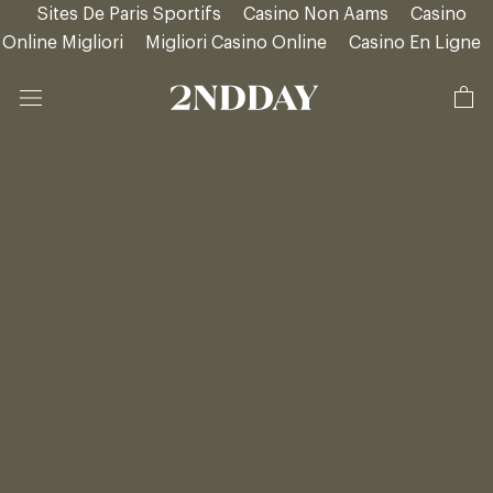
Sites De Paris Sportifs
Casino Non Aams
Casino
Online Migliori
Migliori Casino Online
Casino En Ligne
Skip
to
content