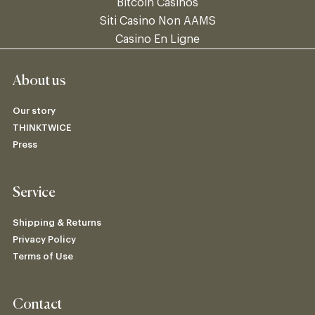
Bitcoin Casinos
Siti Casino Non AAMS
Casino En Ligne
About us
Our story
THINKTWICE
Press
Service
Shipping & Returns
Privacy Policy
Terms of Use
Contact