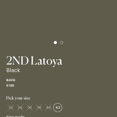
2ND Latoya
Black
€370
€185
Pick your size
32
34
36
38
40
42
Size guide