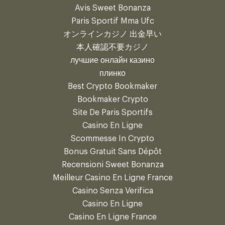
Avis Sweet Bonanza
Paris Sportif Mma Ufc
オンラインカジノ 出金早い
本人確認不要カジノ
лучшие онлайн казино
плинко
Best Crypto Bookmaker
Bookmaker Crypto
Site De Paris Sportifs
Casino En Ligne
Scommesse In Crypto
Bonus Gratuit Sans Dépôt
Recensioni Sweet Bonanza
Meilleur Casino En Ligne France
Casino Senza Verifica
Casino En Ligne
Casino En Ligne France