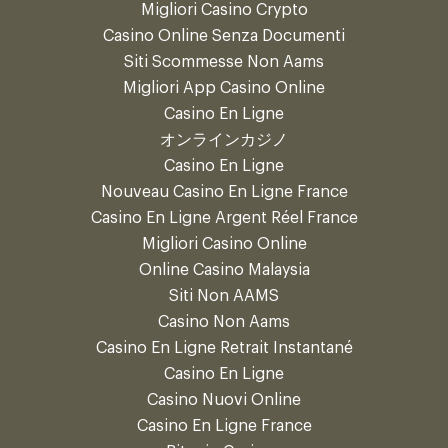
Migliori Casino Crypto
Casino Online Senza Documenti
Siti Scommesse Non Aams
Migliori App Casino Online
Casino En Ligne
オンラインカジノ
Casino En Ligne
Nouveau Casino En Ligne France
Casino En Ligne Argent Réel France
Migliori Casino Online
Online Casino Malaysia
Siti Non AAMS
Casino Non Aams
Casino En Ligne Retrait Instantané
Casino En Ligne
Casino Nuovi Online
Casino En Ligne France