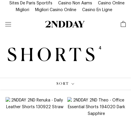
Sites De Paris Sportifs
Casino Non Aams
Casino Online
Migliori
Migliori Casino Online
Casino En Ligne
Skip
to
content
4
SHORTS
SORT