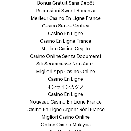
Bonus Gratuit Sans Dépôt
Recensioni Sweet Bonanza
Meilleur Casino En Ligne France
Casino Senza Verifica
Casino En Ligne
Casino En Ligne France
Migliori Casino Crypto
Casino Online Senza Documenti
Siti Scommesse Non Aams
Migliori App Casino Online
Casino En Ligne
オンラインカジノ
Casino En Ligne
Nouveau Casino En Ligne France
Casino En Ligne Argent Réel France
Migliori Casino Online
Online Casino Malaysia