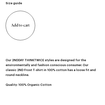
Size guide
Add to cart
Our 2NDDAY THINKTWICE styles are designed for the
environmentally and fashion conscious consumer. Our
classic 2ND Frost T-shirt in 100% cotton has a loose fit and
round neckline.
Quality: 100% Organic Cotton