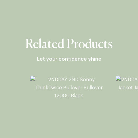
Related Products
Let your confidence shine