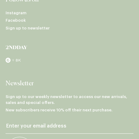
Instagram
Facebook
Sign up to newsletter
+
Newsletter
Sign up to our weekly newsletter to access our new arrivals,
sales and special offers.
New subscribers receive 10% off their next purchase.