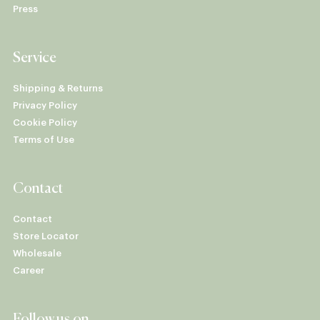
Press
Service
Shipping & Returns
Privacy Policy
Cookie Policy
Terms of Use
Contact
Contact
Store Locator
Wholesale
Career
Follow us on