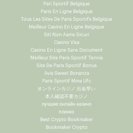
Pari Sportif Belgique
Paris En Ligne Belgique
Tous Les Sites De Paris Sportifs Belgique
Meilleur Casino En Ligne Belgique
Siti Non Aams Sicuri
Casino Visa
Casino En Ligne Sans Document
Meilleur Site Paris Sportif Tennis
Site De Paris Sportif Bonus
Avis Sweet Bonanza
Paris Sportif Mma Ufc
オンラインカジノ 出金早い
本人確認不要カジノ
лучшие онлайн казино
плинко
Best Crypto Bookmaker
Bookmaker Crypto