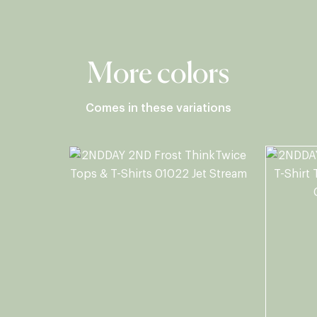
More colors
Comes in these variations