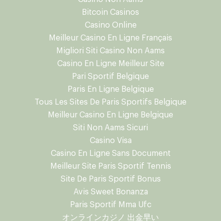
Bitcoin Casinos
Casino Online
Meilleur Casino En Ligne Français
Migliori Siti Casino Non Aams
Casino En Ligne Meilleur Site
Pari Sportif Belgique
Paris En Ligne Belgique
Tous Les Sites De Paris Sportifs Belgique
Meilleur Casino En Ligne Belgique
Siti Non Aams Sicuri
Casino Visa
Casino En Ligne Sans Document
Meilleur Site Paris Sportif Tennis
Site De Paris Sportif Bonus
Avis Sweet Bonanza
Paris Sportif Mma Ufc
オンラインカジノ 出金早い