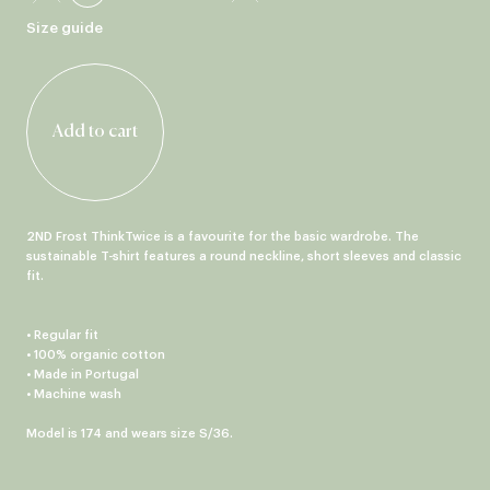
Size guide
Add to cart
2ND Frost ThinkTwice is a favourite for the basic wardrobe. The
sustainable T-shirt features a round neckline, short sleeves and classic
fit.
• Regular fit
• 100% organic cotton
• Made in Portugal
• Machine wash
Model is 174 and wears size S/36.