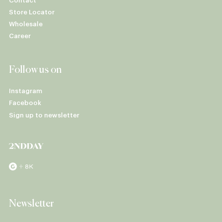
Contact
Store Locator
Wholesale
Career
Follow us on
Instagram
Facebook
Sign up to newsletter
+
Newsletter