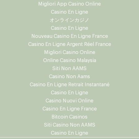
Migliori App Casino Online
Casino En Ligne
オンラインカジノ
Casino En Ligne
Nouveau Casino En Ligne France
Casino En Ligne Argent Réel France
Migliori Casino Online
Online Casino Malaysia
Siti Non AAMS
Casino Non Aams
Casino En Ligne Retrait Instantané
Casino En Ligne
Casino Nuovi Online
Casino En Ligne France
Bitcoin Casinos
Siti Casino Non AAMS
Casino En Ligne