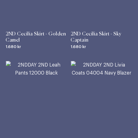
2ND Cecilia Skirt - Golden
2ND Cecilia Skirt - Sky
Camel
Captain
1.680 kr
1.680 kr