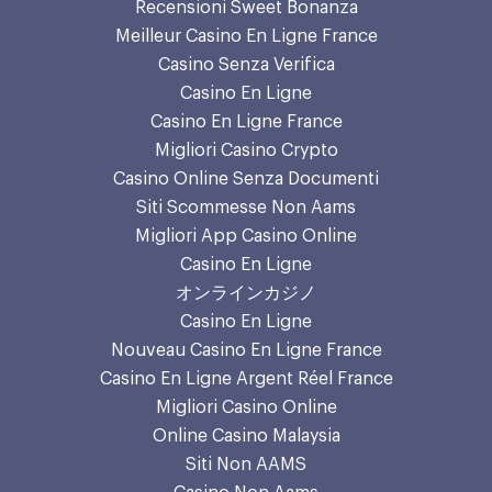
Recensioni Sweet Bonanza
Meilleur Casino En Ligne France
Casino Senza Verifica
Casino En Ligne
Casino En Ligne France
Migliori Casino Crypto
Casino Online Senza Documenti
Siti Scommesse Non Aams
Migliori App Casino Online
Casino En Ligne
オンラインカジノ
Casino En Ligne
Nouveau Casino En Ligne France
Casino En Ligne Argent Réel France
Migliori Casino Online
Online Casino Malaysia
Siti Non AAMS