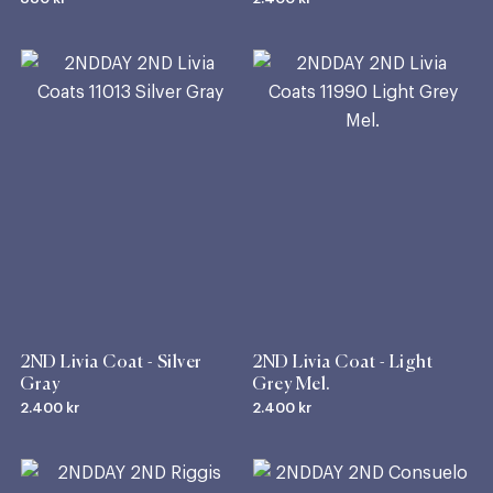
2ND Livia Coat - Silver
2ND Livia Coat - Light
Gray
Grey Mel.
2.400 kr
2.400 kr