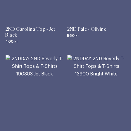
2ND Carolina Top - Jet
2ND Pale - Olivine
Black
560 kr
400 kr