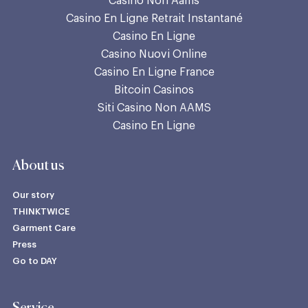
Casino Non Aams
Casino En Ligne Retrait Instantané
Casino En Ligne
Casino Nuovi Online
Casino En Ligne France
Bitcoin Casinos
Siti Casino Non AAMS
Casino En Ligne
About us
Our story
THINKTWICE
Garment Care
Press
Go to DAY