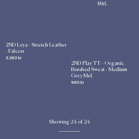
2ND Leya - Stretch Leather
- Falcon
3.360 kr
2ND Play TT - Organic
Brushed Sweat - Medium
Grey Mel.
960 kr
Showing 24 of 24