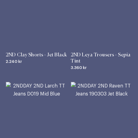
2ND Clay Shorts - Jet Black
2ND Leya Trousers - Sepia
Tint
2.240 kr
3.360 kr