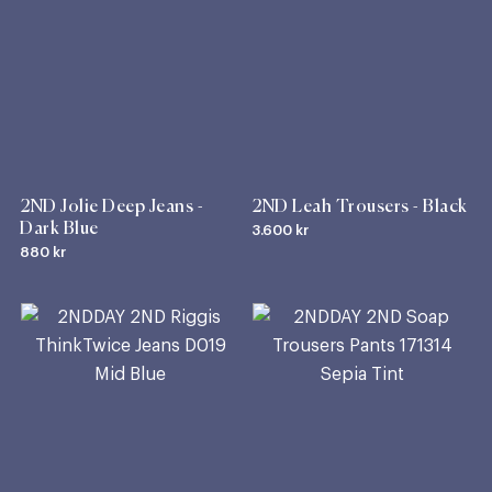
2ND Jolie Deep Jeans -
2ND Leah Trousers - Black
Dark Blue
3.600 kr
880 kr