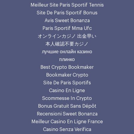
Meilleur Site Paris Sportif Tennis
Site De Paris Sportif Bonus
Avis Sweet Bonanza
Paris Sportif Mma Ufc
オンラインカジノ 出金早い
本人確認不要カジノ
лучшие онлайн казино
плинко
Best Crypto Bookmaker
Bookmaker Crypto
Site De Paris Sportifs
Casino En Ligne
Scommesse In Crypto
Bonus Gratuit Sans Dépôt
Recensioni Sweet Bonanza
Meilleur Casino En Ligne France
Casino Senza Verifica