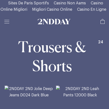
Sites De Paris Sportifs
Casino Non Aams
Casino
Online Migliori
Migliori Casino Online
Casino En Ligne
Skip
to
content
24
Trousers &
Shorts