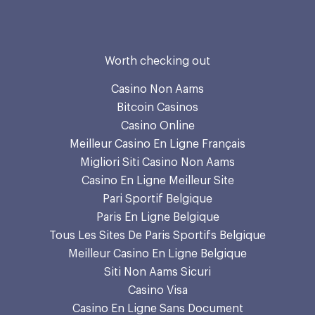
Worth checking out
Casino Non Aams
Bitcoin Casinos
Casino Online
Meilleur Casino En Ligne Français
Migliori Siti Casino Non Aams
Casino En Ligne Meilleur Site
Pari Sportif Belgique
Paris En Ligne Belgique
Tous Les Sites De Paris Sportifs Belgique
Meilleur Casino En Ligne Belgique
Siti Non Aams Sicuri
Casino Visa
Casino En Ligne Sans Document