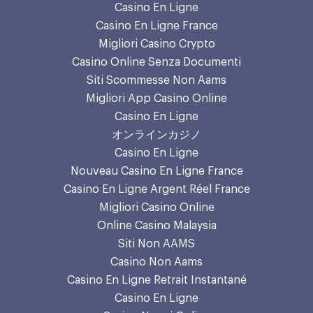
Casino En Ligne
Casino En Ligne France
Migliori Casino Crypto
Casino Online Senza Documenti
Siti Scommesse Non Aams
Migliori App Casino Online
Casino En Ligne
オンラインカジノ
Casino En Ligne
Nouveau Casino En Ligne France
Casino En Ligne Argent Réel France
Migliori Casino Online
Online Casino Malaysia
Siti Non AAMS
Casino Non Aams
Casino En Ligne Retrait Instantané
Casino En Ligne